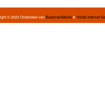
ight © 2023 Onderdeel van
BaakmanMedia
&
Vrolijk Internet S