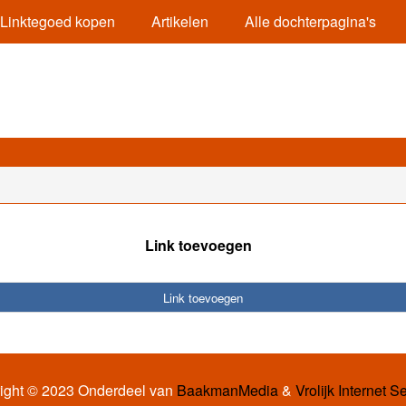
Linktegoed kopen
Artikelen
Alle dochterpagina's
Link toevoegen
Link toevoegen
ight © 2023 Onderdeel van
BaakmanMedia
&
Vrolijk Internet S